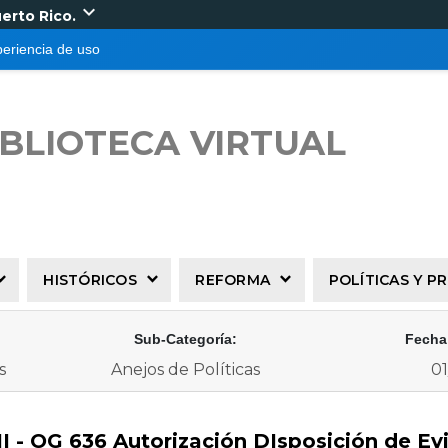
expand_more
uerto Rico.
periencia de uso
IBLIOTECA VIRTUAL
HISTÓRICOS
REFORMA
POLÍTICAS Y 
Sub-Categoría:
Fecha
s
Anejos de Políticas
01
II - OG 636 Autorización DIsposición de Ev