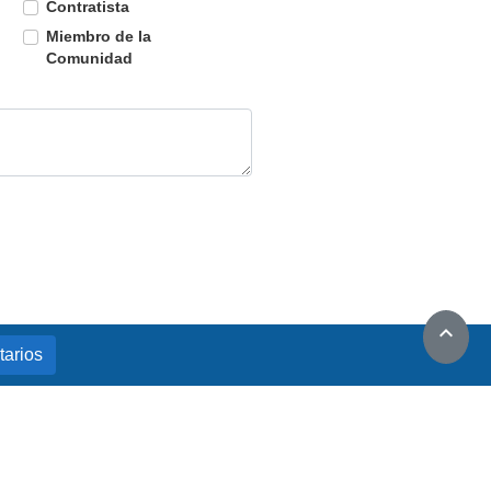
Contratista
Miembro de la
Comunidad
expand_less
arios