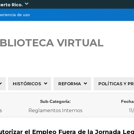
expand_more
uerto Rico.
periencia de uso
IBLIOTECA VIRTUAL
HISTÓRICOS
REFORMA
POLÍTICAS Y 
Sub-Categoría:
Fecha
s
Reglamentos Internos
11
orizar el Empleo Fuera de la Jornada Leg